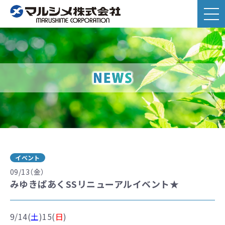
イベント
09/13（金）
みゆきぱあくSSリニューアルイベント★
9/14(
土
)15(
日
)