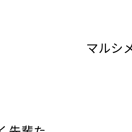
マルシ
く先輩た